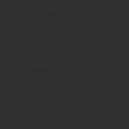
vielseitig
herbholz empfiehlt: „
OSB
(Oriented Strand Board) ist eine
Grobspanplatte, die aus langen, schlanken Holzspänen
besteht, die in verschiedenen Schichten verleimt
werden.“ Sie werden oft für Wand- und
Bodenkonstruktionen oder als Verkleidung in
Dachstühlen verwendet, so erfährt man bei herbholz aus
Engstingen.
Hohe Stabilität:
OSB ist besonders belastbar und
eignet sich für tragende Konstruktionen.
Feuchtigkeitsbeständig:
Es gibt spezielle OSB-
Platten, die auch in feuchten Umgebungen
eingesetzt werden können.
Vielseitig einsetzbar:
OSB eignet sich sowohl für
Bau- als auch für Renovierungsprojekte.
„OSB-Platten sind ein wahres Allround-Talent und