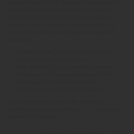
herbholz empfiehlt: „
ESB
(Ecological Strand Board) ist
eine umweltfreundliche Variante der OSB-Platte.“ Im
Unterschied zu OSB wird ESB ohne Formaldehyd
hergestellt, was es besonders umweltfreundlich und
wohngesund macht, so erfährt man bei herbholz aus
Engstingen.
Formaldehydfrei:
Ideal für den ökologischen
Hausbau und gesundes Wohnen.
Hohe Stabilität:
Trotz der umweltfreundlichen
Herstellung ist ESB genauso robust wie OSB.
Nachhaltig:
ESB-Platten werden aus
nachwachsenden Rohstoffen hergestellt.
„ESB ist die perfekte Wahl für alle, die Wert auf
Nachhaltigkeit und Gesundheit legen“, so rät man bei
herbholz in Engstingen.
Fazit: Abkürzungen im Holzbau – Die