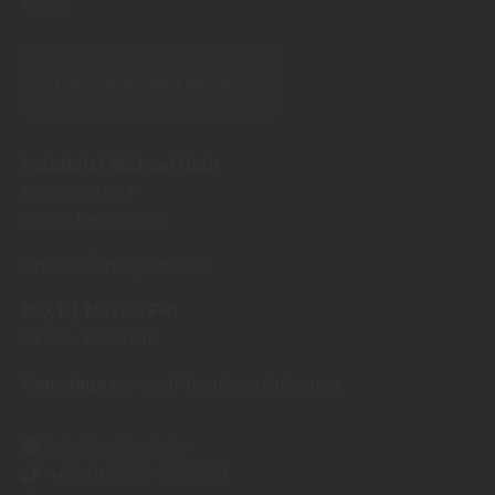
klicken
10€ Gutschein sichern
herbholz | Michael Herb
Landstraße 17
72829
Engstingen
Unsere Öffnungszeiten:
MO
DI
MI
DO
FR
07:00
17:00 Uhr
Samstags
nur nach Terminvereinbarung
info@herbholz.de
+49 (0) 7385 - 35496 0