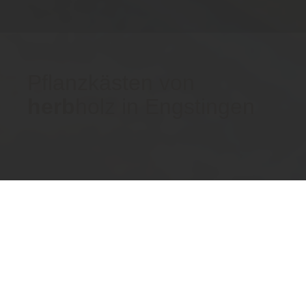
Pflanzkästen von
herb
holz in Engstingen
Home
Garten
Pflanzenkästen
Pflanzkästen
herb
holz produziert qualitativ hochwertige Pflanzkästen