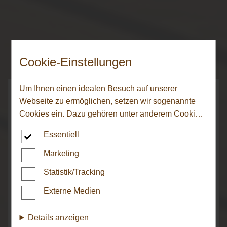
Cookie-Einstellungen
Um Ihnen einen idealen Besuch auf unserer
Webseite zu ermöglichen, setzen wir sogenannte
Cookies ein. Dazu gehören unter anderem Cookies,
die für die Steuerung und den reibungslosen Betrieb
Essentiell
unserer kommerziellen Unternehmensseite
notwendig sind. Zusätzlich verwenden wir Cookies
Marketing
HARO Aktionsböden
zur anonymen Erhebung von Statistiken sowie
Statistik/Tracking
solche, die zur Ausspielung und Anzeige
personalisierter Inhalte auch nach dem Besuch
Externe Medien
Sparen Sie beim Kauf eines aktuellen Premium-
unserer Webseite eingesetzt werden können. Durch
Aktionsbodens von HARO zum Vorteilspreis!
unsere Cookie-Einstellungen können Sie selbst
Details anzeigen