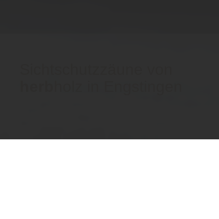
Sichtschutzzäune von
herb
holz in Engstingen
Home
Garten
Sichtschutzzäune
Sichtschutzzäune