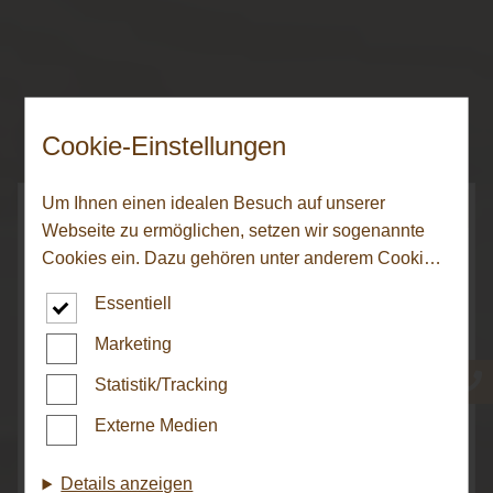
Cookie-Einstellungen
Um Ihnen einen idealen Besuch auf unserer
Webseite zu ermöglichen, setzen wir sogenannte
Cookies ein. Dazu gehören unter anderem Cookies,
die für die Steuerung und den reibungslosen Betrieb
Essentiell
unserer kommerziellen Unternehmensseite
notwendig sind. Zusätzlich verwenden wir Cookies
Marketing
HARO Aktionsböden
zur anonymen Erhebung von Statistiken sowie
Statistik/Tracking
solche, die zur Ausspielung und Anzeige
personalisierter Inhalte auch nach dem Besuch
Externe Medien
Sparen Sie beim Kauf eines aktuellen Premium-
unserer Webseite eingesetzt werden können. Durch
Aktionsbodens von HARO zum Vorteilspreis!
unsere Cookie-Einstellungen können Sie selbst
Details anzeigen