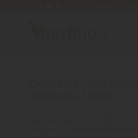
Großhandel
Küche
CrossTree – der mod
abfallende Nadeln
Wenn Sie kreativ sind, wird Sie CrossTree wegen se
können die Äste des Baumes nach eigener Lust u
schmücken und ihn in Innen- oder Außenräumen al
veranlagt sind, werden Sie SantaCross lieben: Er n