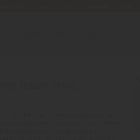
nfachhandel
Kataloge
Service
Neuigkeiten
Team
Angebote
Garten
Böden
Türen
A
erne Baum ohne
iner Flexibilität und Vielseitigkeit überzeugen. Sie
nd Laune neu anordnen, Sie können ihn nach Belieben
s Blickfang platzieren. Wenn Sie pragmatisch
adelt nicht und ist jedes Jahr aufs Neue verfügbar. Er