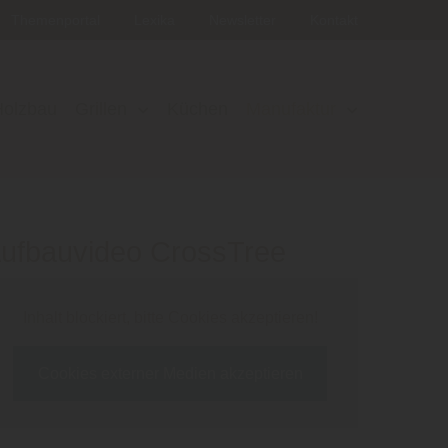
Themenportal
Lexika
Newsletter
Kontakt
Holzbau
Grillen
Küchen
Manufaktur
ufbauvideo CrossTree
Inhalt blockiert, bitte Cookies akzeptieren!
Cookies externer Medien akzeptieren