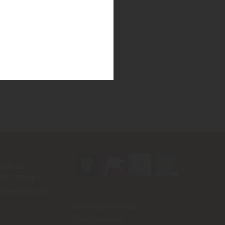
holz.de
85 - 35496 0
w.herbholz.com
Die Küchenhelden
Dein Lagerort