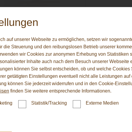
ellungen
ch auf unserer Webseite zu ermöglichen, setzen wir sogenannt
ür die Steuerung und den reibungslosen Betrieb unserer komm
erwenden wir Cookies zur anonymen Erhebung von Statistiken s
sonalisierter Inhalte auch nach dem Besuch unserer Webseite 
HARO
ungen können Sie selbst entscheiden, ob und welche Cookies S
er getätigten Einstellungen eventuell nicht alle Leistungen au
Aktionsböden
gung können Sie jederzeit widerrufen und in den Cookie-Einste
isen
finden Sie weitere entsprechende Informationen.
Sparen Sie beim Kauf eines aktuellen
keting
Statistik/Tracking
Externe Medien
Premium-Aktionsbodens von HARO zum
Vorteilspreis!
Mehr dazu auf unserer