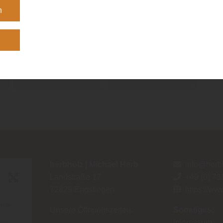
n
Angebotsseite
n
herbholz | Michael Herb
info@herb
Landstraße 17
+49 (0) 73
72829
Engstingen
https://ww
Unsere Öffnungszeiten:
Sonstiges:
Impressum