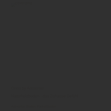
Ondo by Admonter
Naturholzboden - das Zuhause Gefühl
Admonter
Boden
Parkettboden