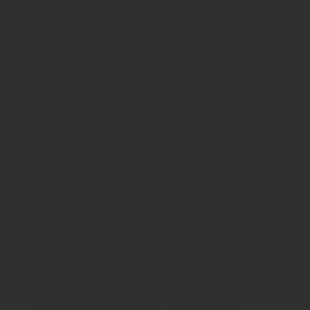
Admonter
Wand und Decke
Platten
Admonter - Naturholzplatten
Naturholzplatten für Möbel, Wand & Decke