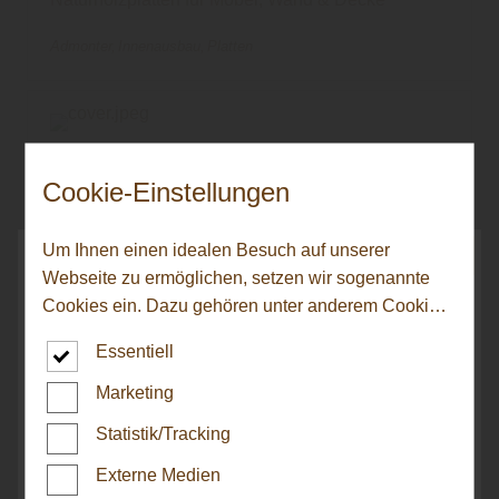
Admonter
Innenausbau
Platten
Cookie-Einstellungen
Um Ihnen einen idealen Besuch auf unserer
Webseite zu ermöglichen, setzen wir sogenannte
Cookies ein. Dazu gehören unter anderem Cookies,
die für die Steuerung und den reibungslosen Betrieb
Essentiell
unserer kommerziellen Unternehmensseite
notwendig sind. Zusätzlich verwenden wir Cookies
Marketing
HARO Aktionsböden
zur anonymen Erhebung von Statistiken sowie
Statistik/Tracking
solche, die zur Ausspielung und Anzeige
personalisierter Inhalte auch nach dem Besuch
Externe Medien
Sparen Sie beim Kauf eines aktuellen Premium-
Admonter - In Hotels zuhause