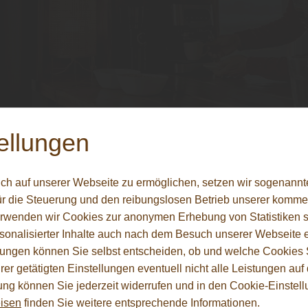
ellungen
m jetzt umgestalten? Die
ch auf unserer Webseite zu ermöglichen, setzen wir sogenannt
ce für persönliche Räume
ür die Steuerung und den reibungslosen Betrieb unserer komm
erwenden wir Cookies zur anonymen Erhebung von Statistiken s
sonalisierter Inhalte auch nach dem Besuch unserer Webseite 
der einmal aus dem Haus, werden Räume frei, die ganz nach Ih
HARO
ungen können Sie selbst entscheiden, ob und welche Cookies S
gestaltet werden können. „Diese neu gewonnene Fläche ermög
er getätigten Einstellungen eventuell nicht alle Leistungen au
uleben, Gäste zu empfangen oder einfach zur Ruhe zu kommen
Aktionsböden
gung können Sie jederzeit widerrufen und in den Cookie-Einste
z aus Engstingen. Ein Hobbyraum kann viele Funktionen übern
isen
finden Sie weitere entsprechende Informationen.
 Fitnessbereich, Bar oder Leselounge – oder was auch immer 