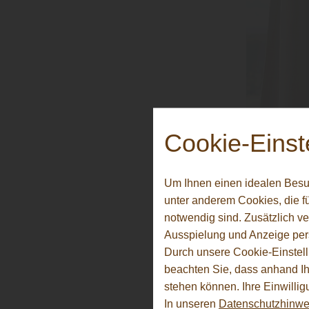
Cookie-Einst
Waru
Um Ihnen einen idealen Besu
Chan
unter anderem Cookies, die f
notwendig sind. Zusätzlich v
Ausspielung und Anzeige per
Sind die Kin
Durch unsere Cookie-Einstell
Wünschen um
beachten Sie, dass anhand Ihr
Hobbys ausz
stehen können. Ihre Einwilli
bei herbhol
In unseren
Datenschutzhinwe
Musikzimmer,