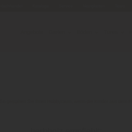
nfachhandel
Kataloge
Service
Neuigkeiten
Team
Angebote
Garten
Böden
Türen
So gestalten Sie Ihren Hobbyraum, wenn die Kinder aus dem H
herbholz empfiehlt: