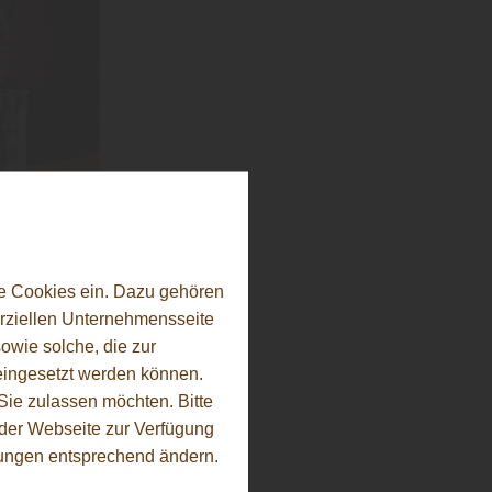
e Cookies ein. Dazu gehören
erziellen Unternehmensseite
owie solche, die zur
eingesetzt werden können.
ren
ie zulassen möchten. Bitte
licht es,
f der Webseite zur Verfügung
“, hört man
llungen entsprechend ändern.
ehmen:
Ihren