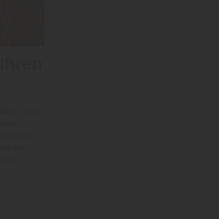
 Ihren
ität“, heißt
hwarz –
 und eine
asregale
cker.