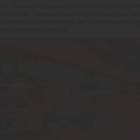
ente.“ Ob vertikale
Holzpaneele
, Wandverkleidungen mit Lamell
enelemente – Holz bringt Struktur, Wärme und akustische Vorte
ls Hintergrund für eine kleine Bar oder ein Medienboard sorgt H
und hochwertiges Raumgefühl.