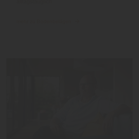
alltagstauglich
mehr zu Bodenbelägen