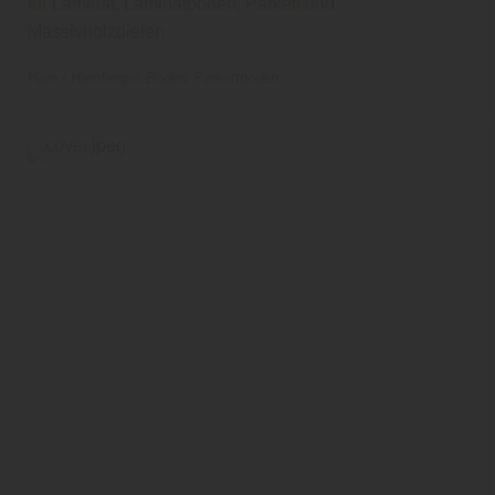
für Laminat, Laminatboden, Parkett und
Massivholzdielen
Haro / Hamberger
Boden
Parkettboden