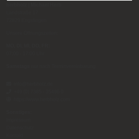
herbholz | Michael Herb
entsprechende Informationen.
Landstraße 17
72829
Engstingen
Unsere Öffnungszeiten:
MO
DI
MI
DO
FR
07:00
17:00 Uhr
Samstags
nur nach Terminvereinbarung
info@herbholz.de
+49 (0) 7385 - 35496 0
https://www.herbholz.com
Sonstiges:
Impressum
Datenschutz
Kontakt