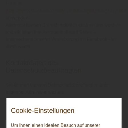
Formular
[https://www.facebook.com/help/contact/2061665240770586
verwenden.
Alternativ können Sie sich natürlich auch an uns wenden
und wir leiten Ihre Anfrage in diesen Fällen –
entsprechend unserer Vereinbarung mit Facebook - an
diese weiter.
Kontaktdaten des
Datenschutzbeauftragten
Sie können unseren Datenschutzbeauftragten unter
folgender Adresse erreichen:
Verantwortlicher: Herb, Michael
Cookie-Einstellungen
Email:
info@herbholz.de
Telefon: +49 (0) 7385 - 35496 0
Um Ihnen einen idealen Besuch auf unserer